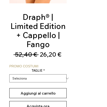
Draph® |
Limited Edition
+ Cappello |
Fango
Prezzo
Prezzo
 52,40 € 
26,20 €
regolare
scontato
PROMO COSTUMI
TAGLIE
*
Aggiungi al carrello
Acquista ora