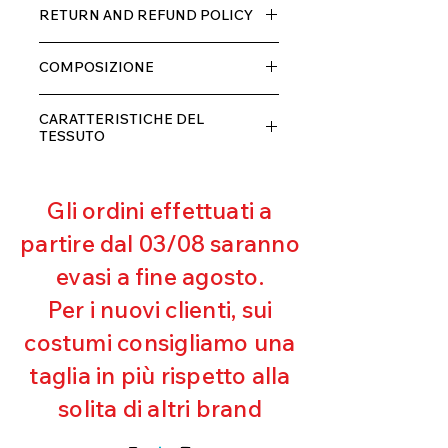
Tessuto TECH con alta percentuale
RETURN AND REFUND POLICY
di elastane, molto comodo per chi lo
indossa grazia alla sua elastcità, in
Il prodotto, può essere restituito
doppio strato con fodera.
COMPOSIZIONE
entro 10 giorni dal ricevimento,
rimborseremo il cliente, escluse le
80% POLIESTERE
spese di spedizione, non appena
CARATTERISTICHE DEL
20% ELASTANE
riceveremo la merce resa ed
TESSUTO
appurato che non sia stata usata o
Contenimento muscolare
danneggiata.
Eccellente traspirabilità
Gli ordini effettuati a
Resistente al pilling
Eccellente protezione dai raggi
partire dal 03/08 saranno
UV
evasi a fine agosto.
Ottima copertura
Ultra cloro resistente
Per i nuovi clienti, sui
Mantenimento della forma
costumi consigliamo una
Perfetta vestibilità
Asciugatura rapida
taglia in più rispetto alla
Bielastico
solita di altri brand