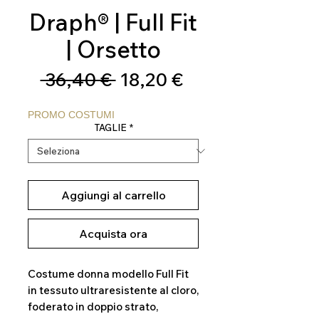
Draph® | Full Fit
| Orsetto
Prezzo
Prezzo
 36,40 € 
18,20 €
regolare
scontato
PROMO COSTUMI
TAGLIE
*
Aggiungi al carrello
Acquista ora
Costume donna modello Full Fit
in tessuto ultraresistente al cloro,
foderato in doppio strato,