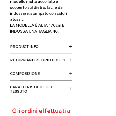
modello molto accollato e
scoperto sul dietro, facile da
indossare, stampato con colori
atossici.
LA MODELLA È ALTA 170cm E
INDOSSA UNA TAGLIA 40.
PRODUCT INFO
Tessuto TECH con alta percentuale
RETURN AND REFUND POLICY
di elastane, molto comodo per chi lo
indossa grazia alla sua elastcità, in
Il prodotto, può essere restituito
doppio strato con fodera.
COMPOSIZIONE
entro 10 giorni dal ricevimento,
rimborseremo il cliente, escluse le
80% POLIESTERE
spese di spedizione, non appena
CARATTERISTICHE DEL
20% ELASTANE
riceveremo la merce resa ed
TESSUTO
appurato che non sia stata usata o
Contenimento muscolare
danneggiata.
Eccellente traspirabilità
Gli ordini effettuati a
Resistente al pilling