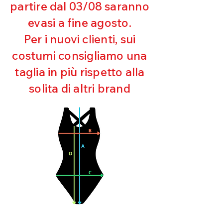
Eccellente protezione dai raggi
partire dal 03/08 saranno
UV
evasi a fine agosto.
Ottima copertura
Ultra cloro resistente
Per i nuovi clienti, sui
Mantenimento della forma
costumi consigliamo una
Perfetta vestibilità
Asciugatura rapida
taglia in più rispetto alla
Bielastico
solita di altri brand