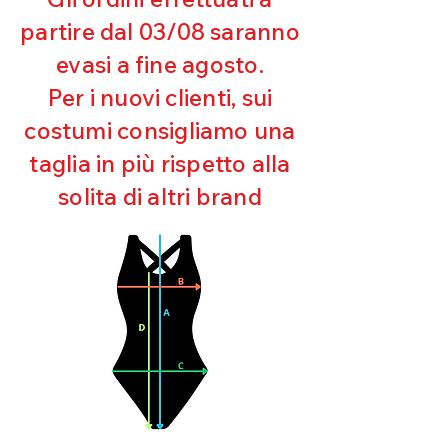
Resistente al pilling
Eccellente protezione dai raggi
partire dal 03/08 saranno
UV
evasi a fine agosto.
Ottima copertura
Ultra cloro resistente
Per i nuovi clienti, sui
Mantenimento della forma
costumi consigliamo una
Perfetta vestibilità
Asciugatura rapida
taglia in più rispetto alla
Bielastico
solita di altri brand