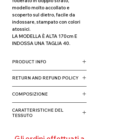
foderato in doppio strato,
modello molto accollato e
scoperto sul dietro, facile da
indossare, stampato con colori
atossici.
LA MODELLA È ALTA 170cm E
INDOSSA UNA TAGLIA 40.
PRODUCT INFO
Tessuto TECH con alta percentuale
RETURN AND REFUND POLICY
di elastane, molto comodo per chi lo
indossa grazia alla sua elastcità, in
Il prodotto, può essere restituito
doppio strato con fodera.
COMPOSIZIONE
entro 10 giorni dal ricevimento,
rimborseremo il cliente, escluse le
80% POLIESTERE
spese di spedizione, non appena
CARATTERISTICHE DEL
20% ELASTANE
riceveremo la merce resa ed
TESSUTO
appurato che non sia stata usata o
Contenimento muscolare
danneggiata.
Eccellente traspirabilità
Gli ordini effettuati a