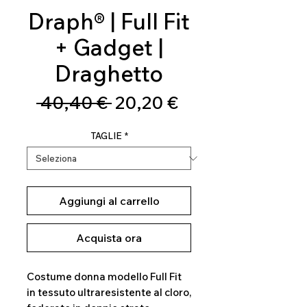
Draph® | Full Fit
+ Gadget |
Draghetto
Prezzo
Prezzo
 40,40 € 
20,20 €
regolare
scontato
TAGLIE
*
Aggiungi al carrello
Acquista ora
Costume donna modello Full Fit
in tessuto ultraresistente al cloro,