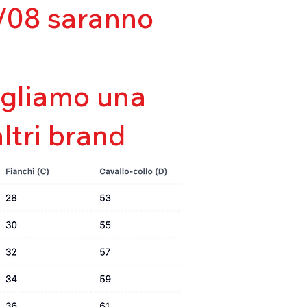
03/08 saranno
da
sigliamo una
altri brand