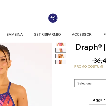
BAMBINA
SET RISPARMIO
ACCESSORI
F
Draph® |
 36,4
PROMO COSTUMI
Seleziona
Aggiung