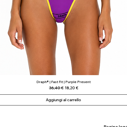
Draph® | Fast Fit | Purple Present
Vista rapida
Prezzo regolare
Prezzo scontato
36,40 €
18,20 €
Aggiungi al carrello
Pagine lega