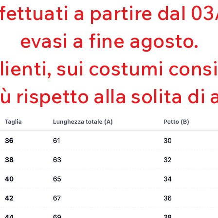
ffettuati a partire dal 
Asciugatura rapi
Bielastico
evasi a fine agosto.
clienti, sui costumi con
iù rispetto alla solita di 