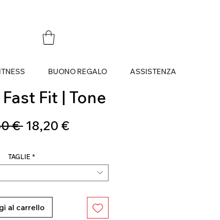
ITNESS
BUONO REGALO
ASSISTENZA
 Fast Fit | Tone
Prezzo
Prezzo
0 € 
18,20 €
regolare
scontato
TAGLIE
*
i al carrello