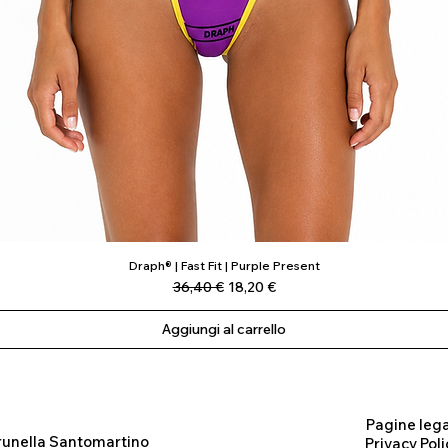
Draph® | Fast Fit | Purple Present
Vista rapida
Prezzo regolare
Prezzo scontato
36,40 €
18,20 €
Aggiungi al carrello
Pagine lega
runella Santomartino
Privacy Poli