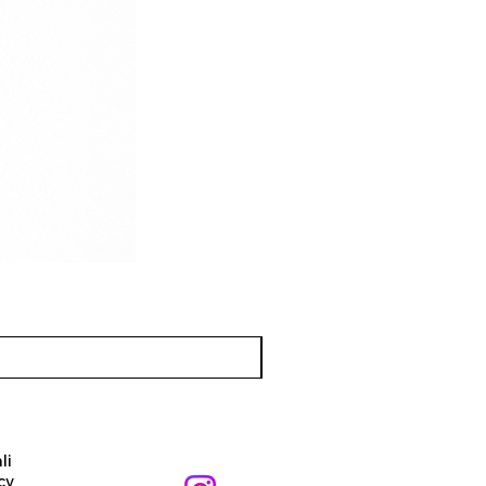
li
cy