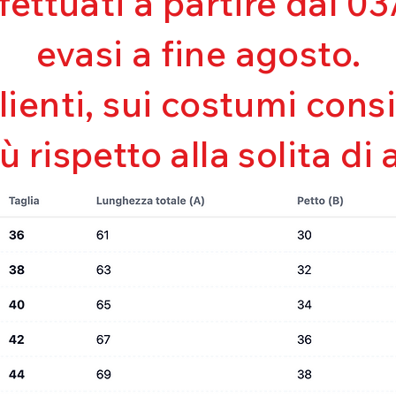
ffettuati a partire dal 
Mantenimento de
Perfetta vestibili
evasi a fine agosto.
Asciugatura rapi
Bielastico
clienti, sui costumi con
iù rispetto alla solita di 