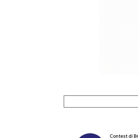
Contest
di B