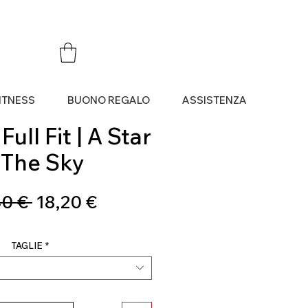
ITNESS
BUONO REGALO
ASSISTENZA
Full Fit | A Star
 The Sky
Prezzo
Prezzo
0 € 
18,20 €
regolare
scontato
TAGLIE
*