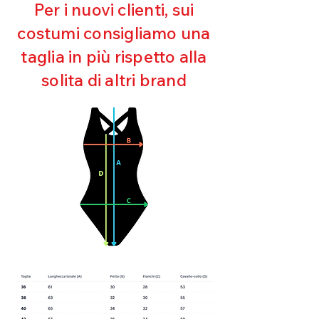
Ultra cloro resistente
Per i nuovi clienti, sui
Mantenimento della forma
costumi consigliamo una
Perfetta vestibilità
Asciugatura rapida
taglia in più rispetto alla
Bielastico
solita di altri brand