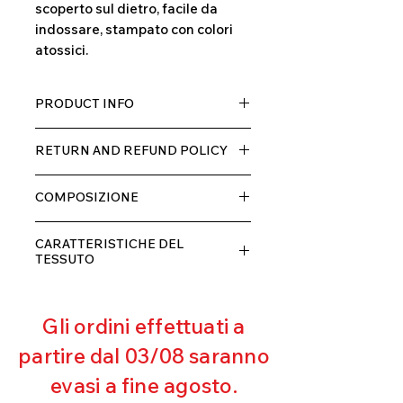
scoperto sul dietro, facile da
indossare, stampato con colori
atossici.
PRODUCT INFO
Tessuto TECH con alta percentuale
RETURN AND REFUND POLICY
di elastane, molto comodo per chi lo
indossa grazia alla sua elastcità, in
Il prodotto, può essere restituito
doppio strato con fodera.
COMPOSIZIONE
entro 10 giorni dal ricevimento,
rimborseremo il cliente, escluse le
80% POLIESTERE
spese di spedizione, non appena
CARATTERISTICHE DEL
20% ELASTANE
riceveremo la merce resa ed
TESSUTO
appurato che non sia stata usata o
Contenimento muscolare
danneggiata.
Eccellente traspirabilità
Gli ordini effettuati a
Resistente al pilling
Eccellente protezione dai raggi
partire dal 03/08 saranno
UV
evasi a fine agosto.
Ottima copertura