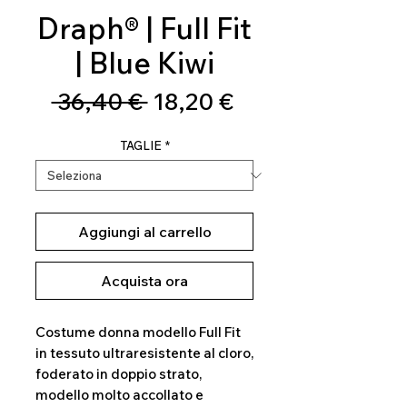
Draph® | Full Fit
| Blue Kiwi
Prezzo
Prezzo
 36,40 € 
18,20 €
regolare
scontato
TAGLIE
*
Aggiungi al carrello
Acquista ora
Costume donna modello Full Fit
in tessuto ultraresistente al cloro,
foderato in doppio strato,
modello molto accollato e