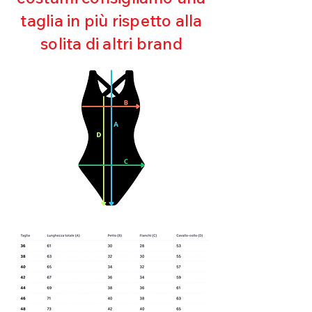
Asciugatura rapida
taglia in più rispetto alla
Bielastico
solita di altri brand