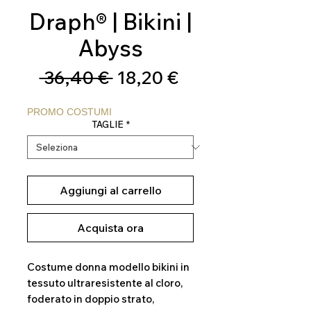
Draph® | Bikini |
Abyss
Prezzo
Prezzo
 36,40 € 
18,20 €
regolare
scontato
PROMO COSTUMI
TAGLIE
*
Aggiungi al carrello
Acquista ora
Costume donna modello bikini in
tessuto ultraresistente al cloro,
foderato in doppio strato,