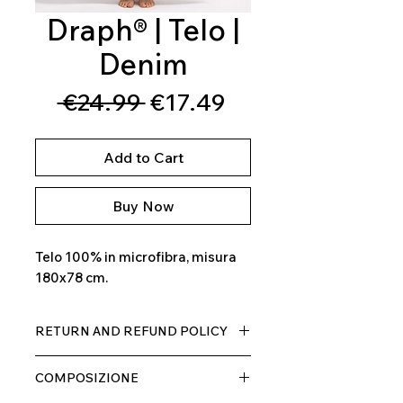
Draph® | Telo |
Denim
Regular
Sale
 €24.99 
€17.49
Price
Price
Add to Cart
Buy Now
Telo 100% in microfibra, misura
180x78 cm.
RETURN AND REFUND POLICY
Il prodotto, può essere restituito
COMPOSIZIONE
entro 10 giorni dal ricevimento,
rimborseremo il cliente, escluse le