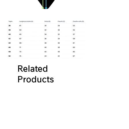
Related
Products
NUOVA COLLEZIONE
NUOVA COLLEZIONE