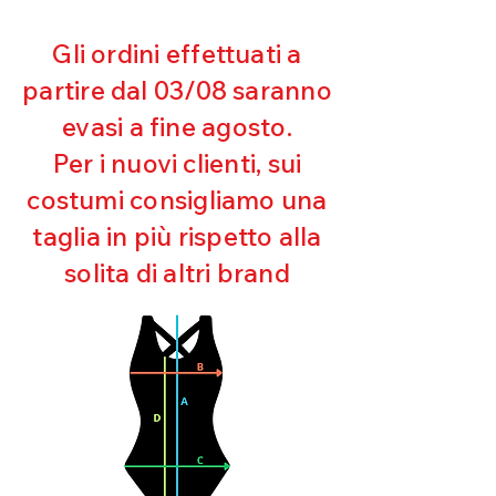
100% MICROFIBRA
spese di spedizione, non appena
riceveremo la merce resa ed
Gli ordini effettuati a
appurato che non sia stata usata o
partire dal 03/08 saranno
danneggiata.
evasi a fine agosto.
Per i nuovi clienti, sui
costumi consigliamo una
taglia in più rispetto alla
solita di altri brand