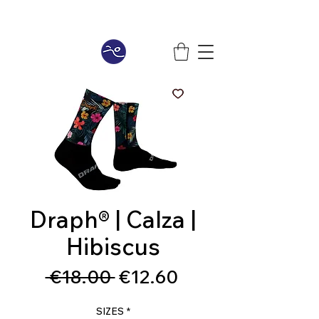
Draph® | Calza |
Hibiscus
Regular
Sale
 €18.00 
€12.60
Price
Price
SIZES
*