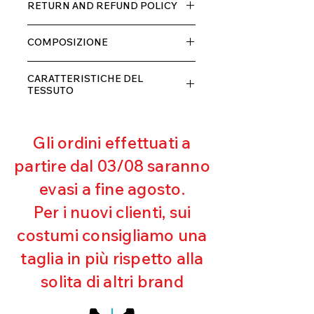
RETURN AND REFUND POLICY
Il prodotto, può essere restituito
COMPOSIZIONE
entro 10 giorni dal ricevimento,
rimborseremo il cliente, escluse le
Pedale: Poliammide e ioni argento
spese di spedizione, non appena
CARATTERISTICHE DEL
Gambale: Poliestere 80 e elastane
riceveremo la merce resa ed
TESSUTO
20
appurato che non sia stata usata o
Contenimento muscolare
danneggiata.
Eccellente traspirabilità
Gli ordini effettuati a
Resistente al pilling
Eccellente protezione dai raggi
partire dal 03/08 saranno
UV
evasi a fine agosto.
Cura
Mantenimento della forma
Per i nuovi clienti, sui
Perfetta vestibilità
costumi consigliamo una
Comfort
Bielastico
taglia in più rispetto alla
Dry
Fresh
solita di altri brand
Leggerezza