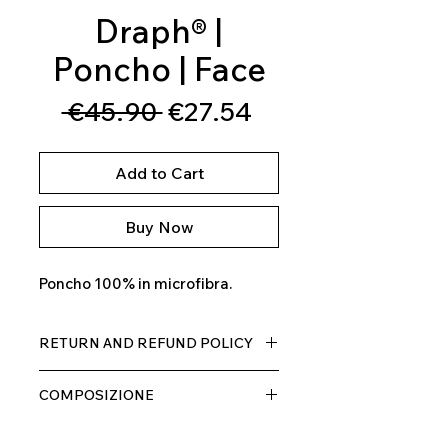
Draph® |
Poncho | Face
Regular
Sale
 €45.90 
€27.54
Price
Price
Add to Cart
Buy Now
Poncho 100% in microfibra.
RETURN AND REFUND POLICY
Il prodotto, può essere restituito
COMPOSIZIONE
entro 10 giorni dal ricevimento,
rimborseremo il cliente, escluse le
100% MICROFIBRA
spese di spedizione, non appena