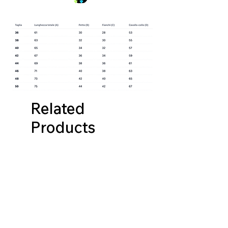
Related
Products
NUOVA COLLEZIONE
NUOVA COLLEZIONE