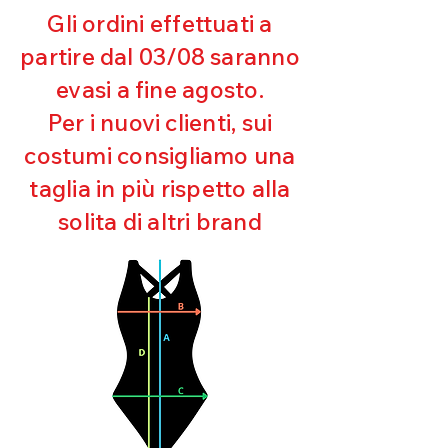
riceveremo la merce resa ed
Gli ordini effettuati a
appurato che non sia stata usata o
partire dal 03/08 saranno
danneggiata.
evasi a fine agosto.
Per i nuovi clienti, sui
costumi consigliamo una
taglia in più rispetto alla
solita di altri brand