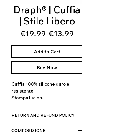
Draph® | Cuffia
| Stile Libero
Regular
Sale
 €19.99 
€13.99
Price
Price
Add to Cart
Buy Now
Cuffia 100% silicone duro e
resistente.
Stampa lucida.
RETURN AND REFUND POLICY
Il prodotto, può essere restituito
COMPOSIZIONE