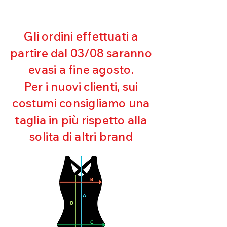
entro 10 giorni dal ricevimento,
rimborseremo il cliente, escluse le
100% SILICONE
spese di spedizione, non appena
riceveremo la merce resa ed
Gli ordini effettuati a
appurato che non sia stata usata o
partire dal 03/08 saranno
danneggiata.
evasi a fine agosto.
Per i nuovi clienti, sui
costumi consigliamo una
taglia in più rispetto alla
solita di altri brand