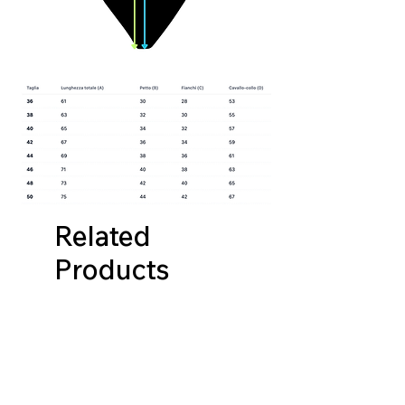
Related
Products
NUOVA COLLEZIONE
NUOVA COLLEZIONE