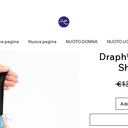
a pagina
Nuova pagina
NUOTO DONNA
NUOTO U
Draph®
S
 €1
Add