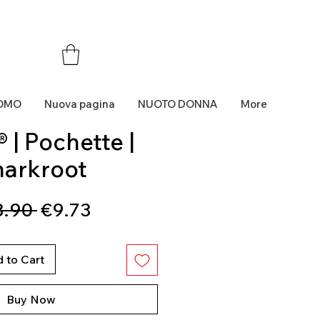
OMO
Nuova pagina
NUOTO DONNA
More
 | Pochette |
harkroot
Regular
Sale
3.90 
€9.73
Price
Price
 to Cart
Buy Now