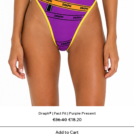
Draph® | Fast Fit | Purple Present
Quick View
Regular Price
Sale Price
€36.40
€18.20
Add to Cart