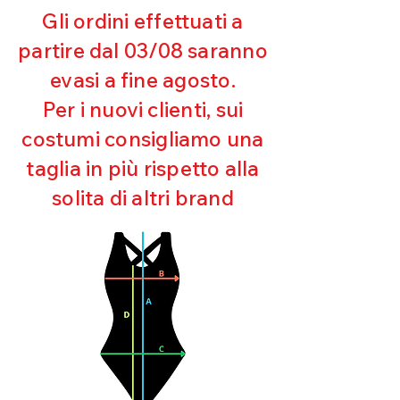
riceveremo la merce resa ed
Gli ordini effettuati a
appurato che non sia stata usata o
partire dal 03/08 saranno
danneggiata.
evasi a fine agosto.
Per i nuovi clienti, sui
costumi consigliamo una
taglia in più rispetto alla
solita di altri brand