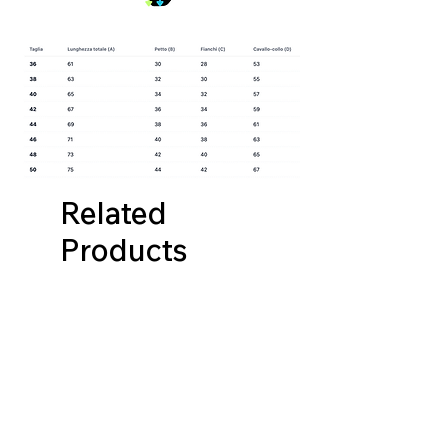
Related
Products
NUOVA COLLEZIONE
NUOVA COLLEZIONE