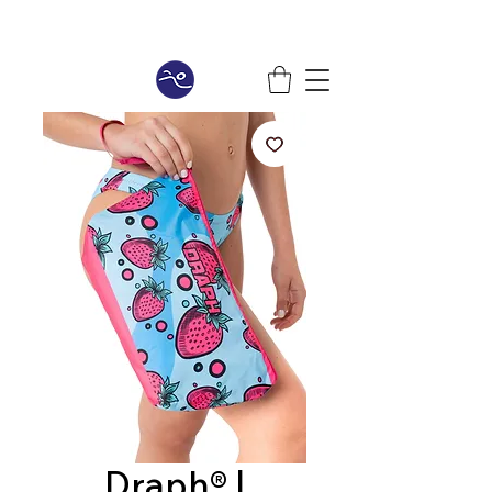
Draph® |