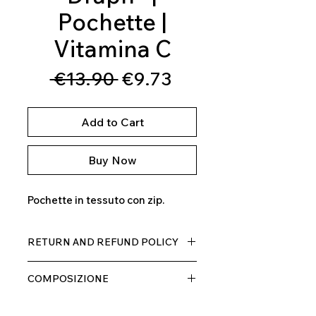
Pochette |
Vitamina C
Regular
Sale
 €13.90 
€9.73
Price
Price
Add to Cart
Buy Now
Pochette in tessuto con zip.
RETURN AND REFUND POLICY
Il prodotto, può essere restituito
COMPOSIZIONE
entro 10 giorni dal ricevimento,
rimborseremo il cliente, escluse le
100% MICROFIBRA
spese di spedizione, non appena