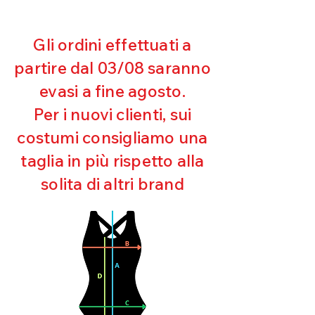
rimborseremo il cliente, escluse le
100% MICROFIBRA
spese di spedizione, non appena
riceveremo la merce resa ed
Gli ordini effettuati a
appurato che non sia stata usata o
partire dal 03/08 saranno
danneggiata.
evasi a fine agosto.
Per i nuovi clienti, sui
costumi consigliamo una
taglia in più rispetto alla
solita di altri brand