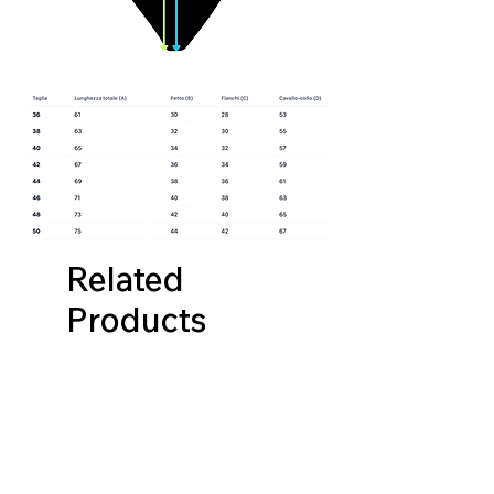
Related
Products
NUOVA COLLEZIONE
NUOVA COLLEZIONE