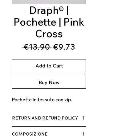
Draph® |
Pochette | Pink
Cross
Regular
Sale
 €13.90 
€9.73
Price
Price
Add to Cart
Buy Now
Pochette in tessuto con zip.
RETURN AND REFUND POLICY
Il prodotto, può essere restituito
COMPOSIZIONE
entro 10 giorni dal ricevimento,