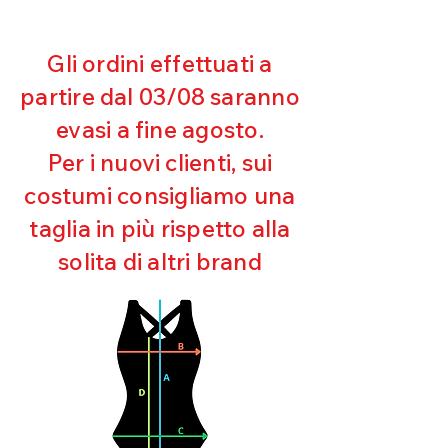
rimborseremo il cliente, escluse le
100% MICROFIBRA
spese di spedizione, non appena
riceveremo la merce resa ed
Gli ordini effettuati a
appurato che non sia stata usata o
partire dal 03/08 saranno
danneggiata.
evasi a fine agosto.
Per i nuovi clienti, sui
costumi consigliamo una
taglia in più rispetto alla
solita di altri brand