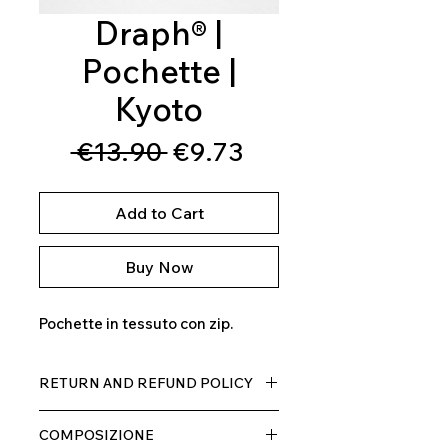
Draph® |
Pochette |
Kyoto
Regular
Sale
 €13.90 
€9.73
Price
Price
Add to Cart
Buy Now
Pochette in tessuto con zip.
RETURN AND REFUND POLICY
Il prodotto, può essere restituito
COMPOSIZIONE
entro 10 giorni dal ricevimento,