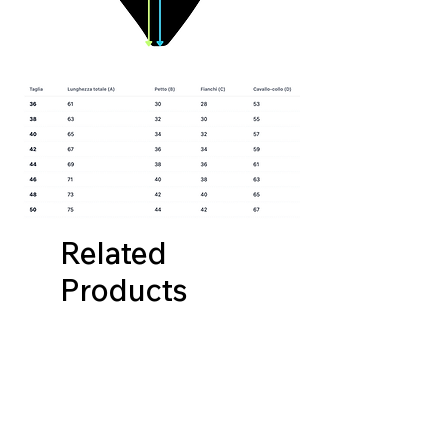
Related
Products
NUOVA COLLEZIONE
NUOVA COLLEZIONE