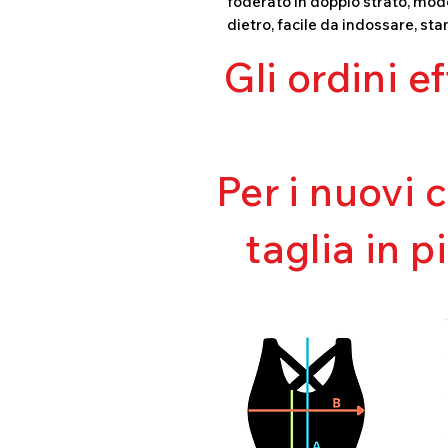
foderato in doppio strato, mode
dietro, facile da indossare, sta
Gli ordini e
Per i nuovi 
taglia in p