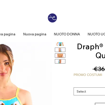
a pagina
Nuova pagina
NUOTO DONNA
NUOTO U
Draph® |
Qu
 €36
PROMO COSTUMI
Select