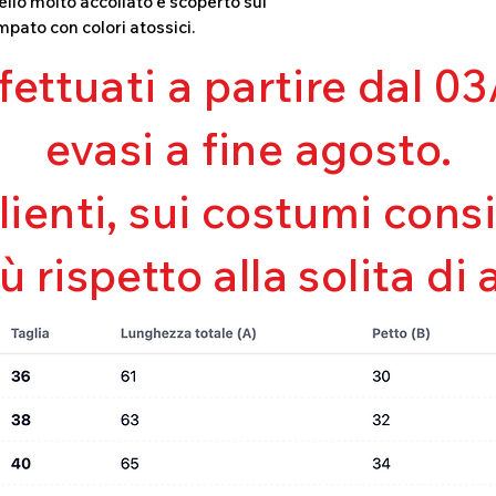
llo molto accollato e scoperto sul
Mantenimento de
mpato con colori atossici.
Perfetta vestibili
Asciugatura rapi
ffettuati a partire dal 
Bielastico
evasi a fine agosto.
clienti, sui costumi con
iù rispetto alla solita di 