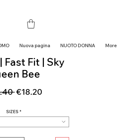
OMO
Nuova pagina
NUOTO DONNA
More
 Fast Fit | Sky
een Bee
Regular
Sale
.40 
€18.20
Price
Price
SIZES
*