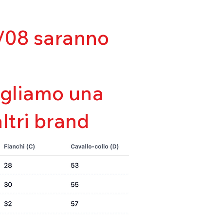
lla forma
tà
da
03/08 saranno
sigliamo una
altri brand