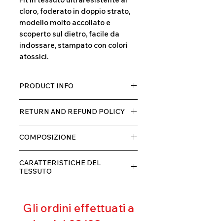
cloro, foderato in doppio strato,
modello molto accollato e
scoperto sul dietro, facile da
indossare, stampato con colori
atossici.
PRODUCT INFO
Tessuto TECH con alta percentuale
RETURN AND REFUND POLICY
di elastane, molto comodo per chi lo
indossa grazia alla sua elastcità, in
Il prodotto, può essere restituito
doppio strato con fodera.
COMPOSIZIONE
entro 10 giorni dal ricevimento,
rimborseremo il cliente, escluse le
80% POLIESTERE
spese di spedizione, non appena
CARATTERISTICHE DEL
20% ELASTANE
riceveremo la merce resa ed
TESSUTO
appurato che non sia stata usata o
Contenimento muscolare
danneggiata.
Eccellente traspirabilità
Gli ordini effettuati a
Resistente al pilling
Eccellente protezione dai raggi