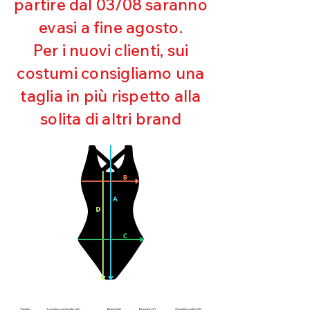
partire dal 03/08 saranno
UV
evasi a fine agosto.
Ottima copertura
Ultra cloro resistente
Per i nuovi clienti, sui
Mantenimento della forma
costumi consigliamo una
Perfetta vestibilità
Asciugatura rapida
taglia in più rispetto alla
Bielastico
solita di altri brand