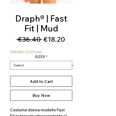
Draph® | Fast
Fit | Mud
Regular
Sale
 €36.40 
€18.20
Price
Price
PROMO COSTUMI
SIZES
*
Add to Cart
Buy Now
Costume donna modello Fast
Fit in tessuto ultraresistente al