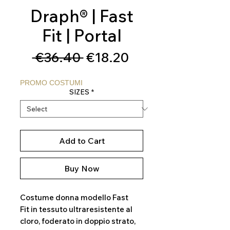
Draph® | Fast
Fit | Portal
Regular
Sale
 €36.40 
€18.20
Price
Price
PROMO COSTUMI
SIZES
*
Add to Cart
Buy Now
Costume donna modello Fast
Fit in tessuto ultraresistente al
cloro, foderato in doppio strato,