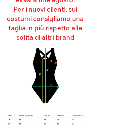
Ultra cloro resistente
Per i nuovi clienti, sui
Mantenimento della forma
costumi consigliamo una
Perfetta vestibilità
Asciugatura rapida
taglia in più rispetto alla
Bielastico
solita di altri brand