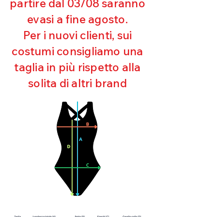
partire dal 03/08 saranno
UV
evasi a fine agosto.
Ottima copertura
Ultra cloro resistente
Per i nuovi clienti, sui
Mantenimento della forma
costumi consigliamo una
Perfetta vestibilità
Asciugatura rapida
taglia in più rispetto alla
Bielastico
solita di altri brand