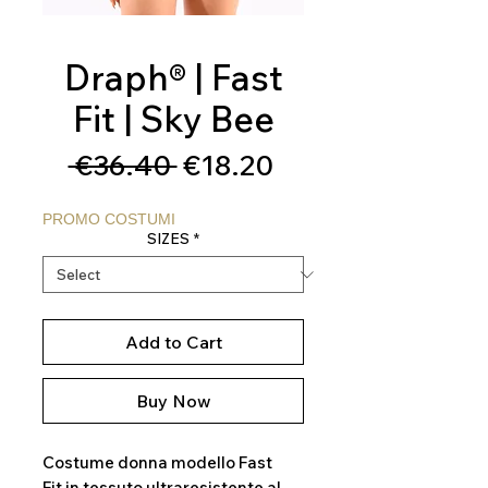
Draph® | Fast
Fit | Sky Bee
Regular
Sale
 €36.40 
€18.20
Price
Price
PROMO COSTUMI
SIZES
*
Add to Cart
Buy Now
Costume donna modello Fast
Fit in tessuto ultraresistente al