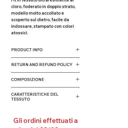
cloro, foderato in doppio strato,
modello molto accollato e
scoperto sul dietro, facile da
indossare, stampato con colori
atossici.
PRODUCT INFO
Tessuto TECH con alta percentuale
RETURN AND REFUND POLICY
di elastane, molto comodo per chi lo
indossa grazia alla sua elastcità, in
Il prodotto, può essere restituito
doppio strato con fodera.
COMPOSIZIONE
entro 10 giorni dal ricevimento,
rimborseremo il cliente, escluse le
80% POLIESTERE
spese di spedizione, non appena
CARATTERISTICHE DEL
20% ELASTANE
riceveremo la merce resa ed
TESSUTO
appurato che non sia stata usata o
Contenimento muscolare
danneggiata.
Eccellente traspirabilità
Gli ordini effettuati a
Resistente al pilling
Eccellente protezione dai raggi