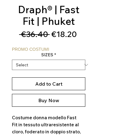
Draph® | Fast
Fit | Phuket
Regular
Sale
 €36.40 
€18.20
Price
Price
PROMO COSTUMI
SIZES
*
Add to Cart
Buy Now
Costume donna modello Fast
Fit in tessuto ultraresistente al
cloro, foderato in doppio strato,