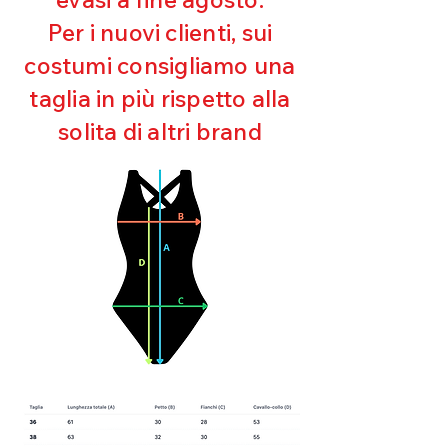
Ultra cloro resistente
Per i nuovi clienti, sui
Mantenimento della forma
costumi consigliamo una
Perfetta vestibilità
Asciugatura rapida
taglia in più rispetto alla
Bielastico
solita di altri brand