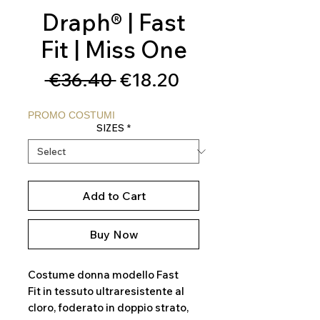
Draph® | Fast
Fit | Miss One
Regular
Sale
 €36.40 
€18.20
Price
Price
PROMO COSTUMI
SIZES
*
Add to Cart
Buy Now
Costume donna modello Fast
Fit in tessuto ultraresistente al
cloro, foderato in doppio strato,