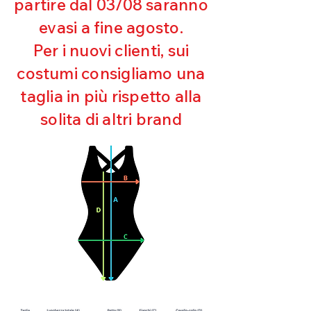
partire dal 03/08 saranno
UV
evasi a fine agosto.
Ottima copertura
Ultra cloro resistente
Per i nuovi clienti, sui
Mantenimento della forma
costumi consigliamo una
Perfetta vestibilità
Asciugatura rapida
taglia in più rispetto alla
Bielastico
solita di altri brand