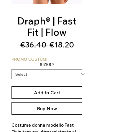
Draph® | Fast
Fit | Flow
Regular
Sale
 €36.40 
€18.20
Price
Price
PROMO COSTUMI
SIZES
*
Add to Cart
Buy Now
Costume donna modello Fast
Fit in tessuto ultraresistente al