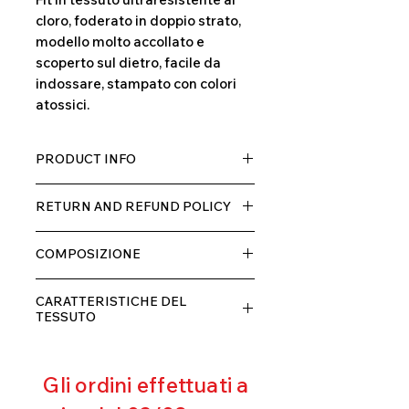
cloro, foderato in doppio strato,
modello molto accollato e
scoperto sul dietro, facile da
indossare, stampato con colori
atossici.
PRODUCT INFO
Tessuto TECH con alta percentuale
RETURN AND REFUND POLICY
di elastane, molto comodo per chi lo
indossa grazia alla sua elastcità, in
Il prodotto, può essere restituito
doppio strato con fodera.
COMPOSIZIONE
entro 10 giorni dal ricevimento,
rimborseremo il cliente, escluse le
80% POLIESTERE
spese di spedizione, non appena
CARATTERISTICHE DEL
20% ELASTANE
riceveremo la merce resa ed
TESSUTO
appurato che non sia stata usata o
Contenimento muscolare
danneggiata.
Eccellente traspirabilità
Gli ordini effettuati a
Resistente al pilling
Eccellente protezione dai raggi