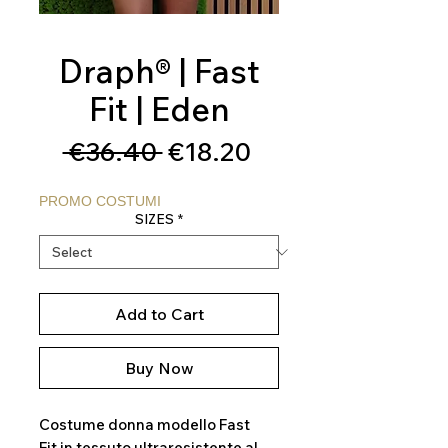
Draph® | Fast
Fit | Eden
Regular
Sale
 €36.40 
€18.20
Price
Price
PROMO COSTUMI
SIZES
*
Add to Cart
Buy Now
Costume donna modello Fast
Fit in tessuto ultraresistente al