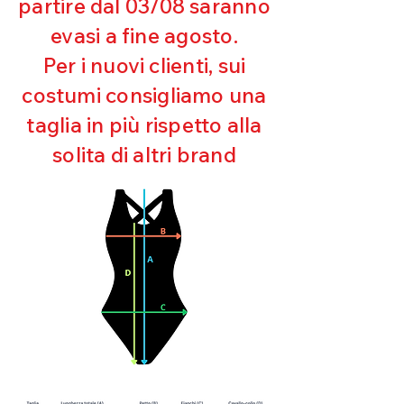
partire dal 03/08 saranno
UV
evasi a fine agosto.
Ottima copertura
Ultra cloro resistente
Per i nuovi clienti, sui
Mantenimento della forma
costumi consigliamo una
Perfetta vestibilità
Asciugatura rapida
taglia in più rispetto alla
Bielastico
solita di altri brand