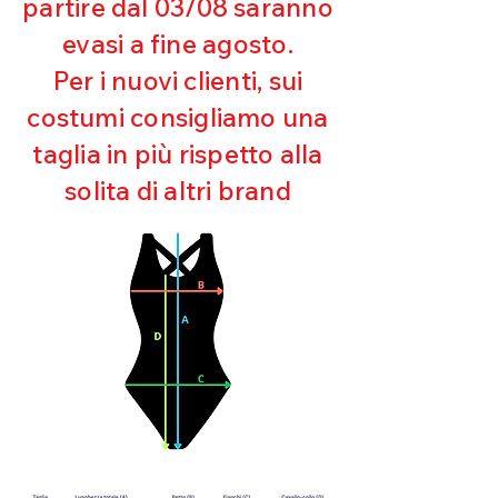
partire dal 03/08 saranno
UV
evasi a fine agosto.
Ottima copertura
Ultra cloro resistente
Per i nuovi clienti, sui
Mantenimento della forma
costumi consigliamo una
Perfetta vestibilità
Asciugatura rapida
taglia in più rispetto alla
Bielastico
solita di altri brand