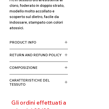
cloro, foderato in doppio strato,
modello molto accollato e
scoperto sul dietro, facile da
indossare, stampato con colori
atossici.
PRODUCT INFO
Tessuto TECH con alta percentuale
RETURN AND REFUND POLICY
di elastane, molto comodo per chi lo
indossa grazia alla sua elastcità, in
Il prodotto, può essere restituito
doppio strato con fodera.
COMPOSIZIONE
entro 10 giorni dal ricevimento,
rimborseremo il cliente, escluse le
80% POLIESTERE
spese di spedizione, non appena
CARATTERISTICHE DEL
20% ELASTANE
riceveremo la merce resa ed
TESSUTO
appurato che non sia stata usata o
Contenimento muscolare
danneggiata.
Eccellente traspirabilità
Gli ordini effettuati a
Resistente al pilling
Eccellente protezione dai raggi