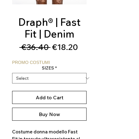
Draph® | Fast
Fit | Denim
Regular
Sale
 €36.40 
€18.20
Price
Price
PROMO COSTUMI
SIZES
*
Add to Cart
Buy Now
Costume donna modello Fast
Fit in tessuto ultraresistente al