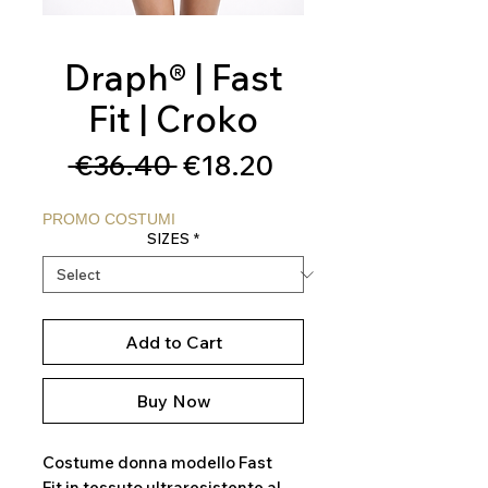
Draph® | Fast
Fit | Croko
Regular
Sale
 €36.40 
€18.20
Price
Price
PROMO COSTUMI
SIZES
*
Add to Cart
Buy Now
Costume donna modello Fast
Fit in tessuto ultraresistente al