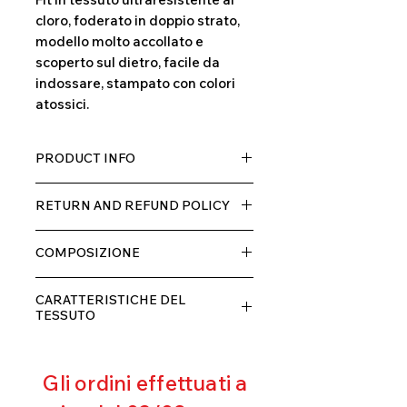
cloro, foderato in doppio strato,
modello molto accollato e
scoperto sul dietro, facile da
indossare, stampato con colori
atossici.
PRODUCT INFO
Tessuto TECH con alta percentuale
RETURN AND REFUND POLICY
di elastane, molto comodo per chi lo
indossa grazia alla sua elastcità, in
Il prodotto, può essere restituito
doppio strato con fodera.
COMPOSIZIONE
entro 10 giorni dal ricevimento,
rimborseremo il cliente, escluse le
80% POLIESTERE
spese di spedizione, non appena
CARATTERISTICHE DEL
20% ELASTANE
riceveremo la merce resa ed
TESSUTO
appurato che non sia stata usata o
Contenimento muscolare
danneggiata.
Eccellente traspirabilità
Gli ordini effettuati a
Resistente al pilling
Eccellente protezione dai raggi