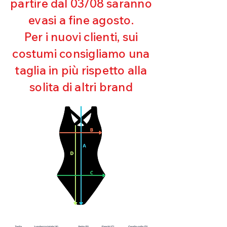
partire dal 03/08 saranno
UV
evasi a fine agosto.
Ottima copertura
Ultra cloro resistente
Per i nuovi clienti, sui
Mantenimento della forma
costumi consigliamo una
Perfetta vestibilità
Asciugatura rapida
taglia in più rispetto alla
Bielastico
solita di altri brand