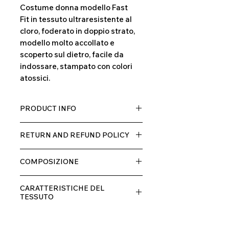
Costume donna modello Fast
Fit in tessuto ultraresistente al
cloro, foderato in doppio strato,
modello molto accollato e
scoperto sul dietro, facile da
indossare, stampato con colori
atossici.
PRODUCT INFO
Tessuto TECH con alta percentuale
RETURN AND REFUND POLICY
di elastane, molto comodo per chi lo
indossa grazia alla sua elastcità, in
Il prodotto, può essere restituito
doppio strato con fodera.
COMPOSIZIONE
entro 10 giorni dal ricevimento,
rimborseremo il cliente, escluse le
80% POLIESTERE
spese di spedizione, non appena
CARATTERISTICHE DEL
20% ELASTANE
riceveremo la merce resa ed
TESSUTO
appurato che non sia stata usata o
Contenimento muscolare
danneggiata.
Eccellente traspirabilità