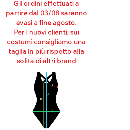
Gli ordini effettuati a
Resistente al pilling
Eccellente protezione dai raggi
partire dal 03/08 saranno
UV
evasi a fine agosto.
Ottima copertura
Ultra cloro resistente
Per i nuovi clienti, sui
Mantenimento della forma
costumi consigliamo una
Perfetta vestibilità
Asciugatura rapida
taglia in più rispetto alla
Bielastico
solita di altri brand