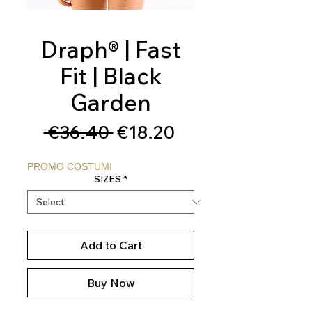
Draph® | Fast
Fit | Black
Garden
Regular
Sale
 €36.40 
€18.20
Price
Price
PROMO COSTUMI
SIZES
*
Add to Cart
Buy Now