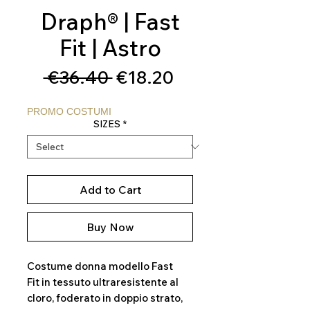
Draph® | Fast
Fit | Astro
Regular
Sale
 €36.40 
€18.20
Price
Price
PROMO COSTUMI
SIZES
*
Add to Cart
Buy Now
Costume donna modello Fast
Fit in tessuto ultraresistente al
cloro, foderato in doppio strato,