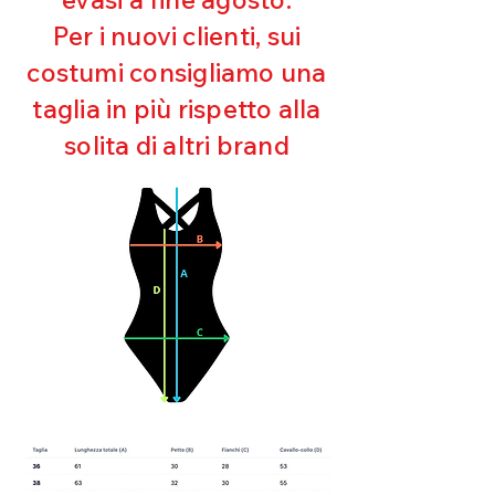
Ultra cloro resistente
Per i nuovi clienti, sui
Mantenimento della forma
costumi consigliamo una
Perfetta vestibilità
Asciugatura rapida
taglia in più rispetto alla
Bielastico
solita di altri brand