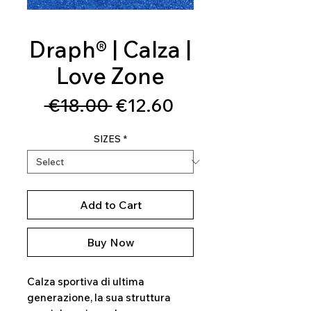
Draph® | Calza |
Love Zone
Regular
Sale
 €18.00 
€12.60
Price
Price
SIZES
*
Add to Cart
Buy Now
Calza sportiva di ultima
generazione, la sua struttura