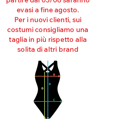
UV
evasi a fine agosto.
Cura
Mantenimento della forma
Per i nuovi clienti, sui
Perfetta vestibilità
costumi consigliamo una
Comfort
Bielastico
taglia in più rispetto alla
Dry
Fresh
solita di altri brand
Leggerezza