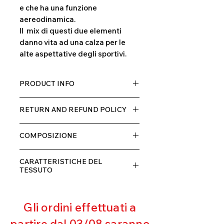
e che ha una funzione
aereodinamica.
Il mix di questi due elementi
danno vita ad una calza per le
alte aspettative degli sportivi.
PRODUCT INFO
Tessuto Q-skin by FULGAR
RETURN AND REFUND POLICY
Il prodotto, può essere restituito
COMPOSIZIONE
entro 10 giorni dal ricevimento,
rimborseremo il cliente, escluse le
Pedale: Poliammide e ioni argento
spese di spedizione, non appena
CARATTERISTICHE DEL
Gambale: Poliestere 80 e elastane
riceveremo la merce resa ed
TESSUTO
20
appurato che non sia stata usata o
Contenimento muscolare
danneggiata.
Eccellente traspirabilità
Gli ordini effettuati a
Resistente al pilling
Eccellente protezione dai raggi
partire dal 03/08 saranno