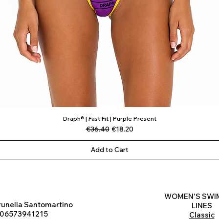
Draph® | Fast Fit | Purple Present
Quick View
Regular Price
Sale Price
€36.40
€18.20
Add to Cart
WOMEN'S SWI
runella Santomartino
LINES
 06573941215
Classic