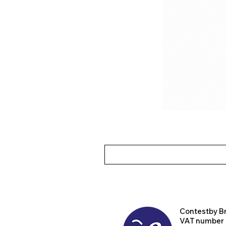
Contest
by B
VAT number