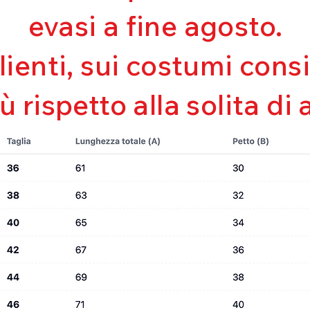
Mantenimento de
evasi a fine agosto.
Perfetta vestibili
Asciugatura rapi
Bielastico
clienti, sui costumi con
iù rispetto alla solita di 