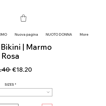
OMO
Nuova pagina
NUOTO DONNA
More
 Bikini | Marmo
Rosa
Regular
Sale
.40 
€18.20
Price
Price
SIZES
*