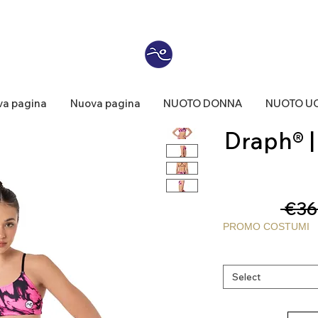
a pagina
Nuova pagina
NUOTO DONNA
NUOTO U
Draph® |
 €36
PROMO COSTUMI
Select