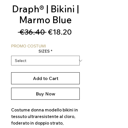
Draph® | Bikini |
Marmo Blue
Regular
Sale
 €36.40 
€18.20
Price
Price
PROMO COSTUMI
SIZES
*
Add to Cart
Buy Now
Costume donna modello bikini in
tessuto ultraresistente al cloro,
foderato in doppio strato,