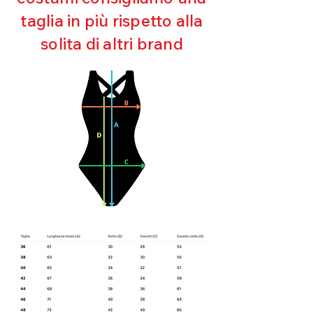
Asciugatura rapida
taglia in più rispetto alla
Bielastico
solita di altri brand