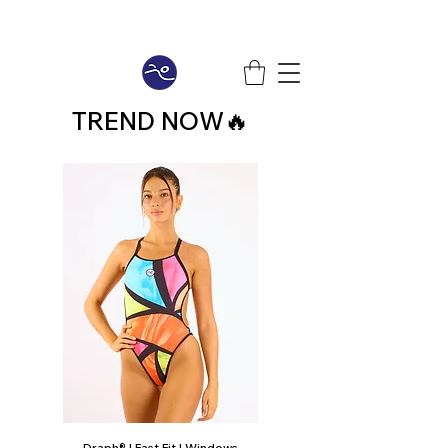
TREND NOW🔥
Draph® | Fast Fit | Windows