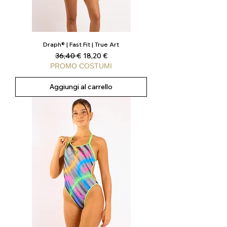
Draph® | Fast Fit | True Art
Prezzo regolare
Prezzo scontato
36,40 €
18,20 €
PROMO COSTUMI
Aggiungi al carrello