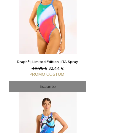
Draph® | Limited Edition | ITA Spray
Prezzo regolare
Prezzo scontato
49,90 €
32,44 €
PROMO COSTUMI
Esaurito