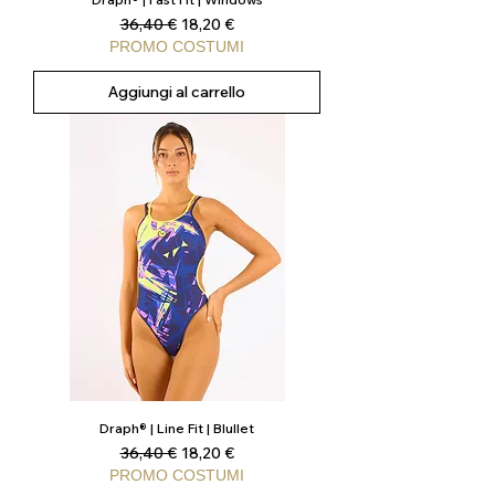
Prezzo regolare
Prezzo scontato
36,40 €
18,20 €
PROMO COSTUMI
Aggiungi al carrello
Draph® | Line Fit | Blullet
Prezzo regolare
Prezzo scontato
36,40 €
18,20 €
PROMO COSTUMI