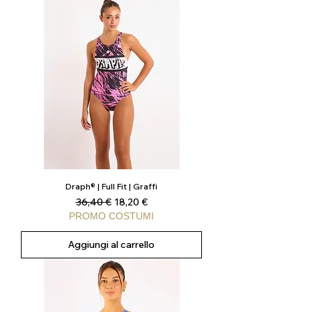
Draph® | Full Fit | Graffi
Prezzo regolare
Prezzo scontato
36,40 €
18,20 €
PROMO COSTUMI
Aggiungi al carrello