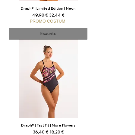
Draph® | Limited Edition | Neon
Prezzo regolare
Prezzo scontato
49,90 €
32,44 €
PROMO COSTUMI
Esaurito
Draph® | Fast Fit | More Flowers
Prezzo regolare
Prezzo scontato
36,40 €
18,20 €