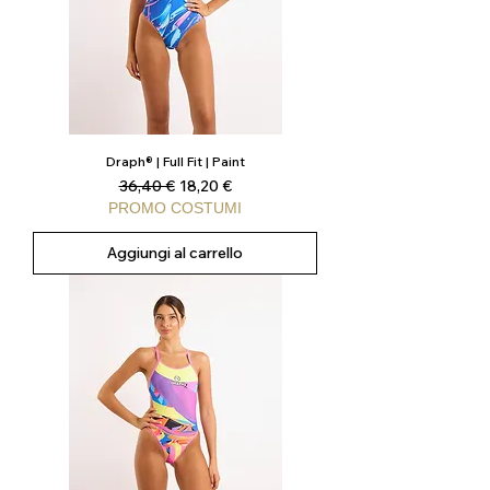
Draph® | Full Fit | Paint
Prezzo regolare
Prezzo scontato
36,40 €
18,20 €
PROMO COSTUMI
Aggiungi al carrello