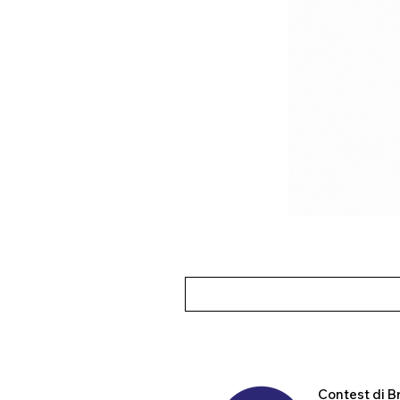
Contest
di B