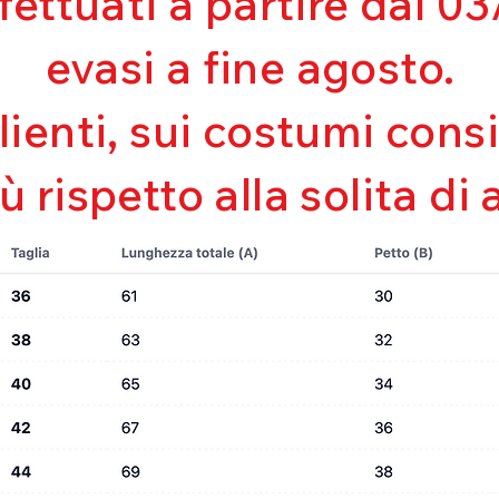
ffettuati a partire dal 
Asciugatura rapi
Bielastico
evasi a fine agosto.
clienti, sui costumi con
iù rispetto alla solita di 