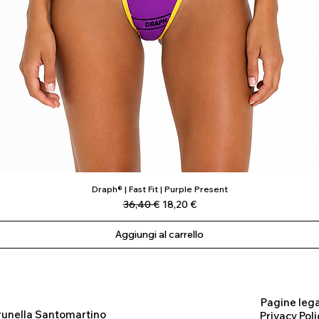
Draph® | Fast Fit | Purple Present
Vista rapida
Prezzo regolare
Prezzo scontato
36,40 €
18,20 €
Aggiungi al carrello
Pagine lega
runella Santomartino
Privacy Poli