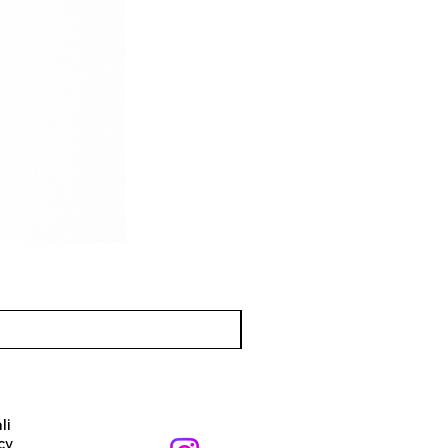
li
cy