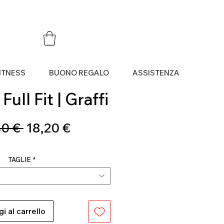
ITNESS
BUONO REGALO
ASSISTENZA
Full Fit | Graffi
Prezzo
Prezzo
0 € 
18,20 €
regolare
scontato
TAGLIE
*
i al carrello