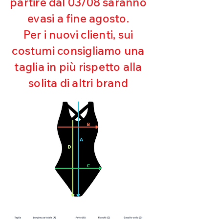
partire dal 03/08 saranno
UV
evasi a fine agosto.
Ottima copertura
Ultra cloro resistente
Per i nuovi clienti, sui
Mantenimento della forma
costumi consigliamo una
Perfetta vestibilità
Asciugatura rapida
taglia in più rispetto alla
Bielastico
solita di altri brand