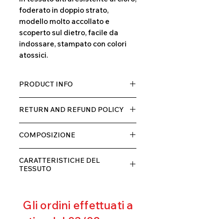
foderato in doppio strato,
modello molto accollato e
scoperto sul dietro, facile da
indossare, stampato con colori
atossici.
PRODUCT INFO
Tessuto TECH con alta percentuale
RETURN AND REFUND POLICY
di elastane, molto comodo per chi lo
indossa grazia alla sua elastcità, in
Il prodotto, può essere restituito
doppio strato con fodera.
COMPOSIZIONE
entro 10 giorni dal ricevimento,
rimborseremo il cliente, escluse le
80% POLIESTERE
spese di spedizione, non appena
CARATTERISTICHE DEL
20% ELASTANE
riceveremo la merce resa ed
TESSUTO
appurato che non sia stata usata o
Contenimento muscolare
danneggiata.
Eccellente traspirabilità
Gli ordini effettuati a
Resistente al pilling
Eccellente protezione dai raggi