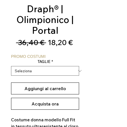
Draph® |
Olimpionico |
Portal
Prezzo
Prezzo
 36,40 € 
18,20 €
regolare
scontato
PROMO COSTUMI
TAGLIE
*
Aggiungi al carrello
Acquista ora
Costume donna modello Full Fit
in tessuto ultraresistente al cloro,