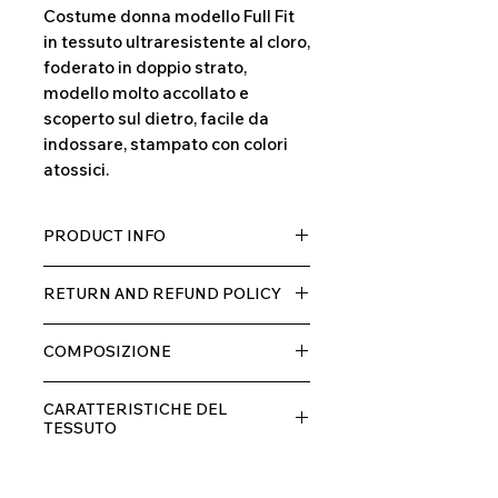
Costume donna modello Full Fit
in tessuto ultraresistente al cloro,
foderato in doppio strato,
modello molto accollato e
scoperto sul dietro, facile da
indossare, stampato con colori
atossici.
PRODUCT INFO
Tessuto TECH con alta percentuale
RETURN AND REFUND POLICY
di elastane, molto comodo per chi lo
indossa grazia alla sua elastcità, in
Il prodotto, può essere restituito
doppio strato con fodera.
COMPOSIZIONE
entro 10 giorni dal ricevimento,
rimborseremo il cliente, escluse le
80% POLIESTERE
spese di spedizione, non appena
CARATTERISTICHE DEL
20% ELASTANE
riceveremo la merce resa ed
TESSUTO
appurato che non sia stata usata o
Contenimento muscolare
danneggiata.
Eccellente traspirabilità