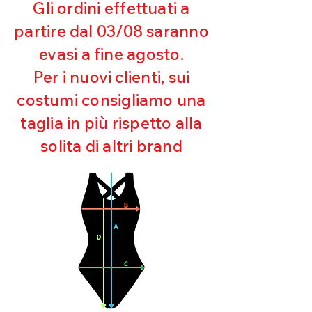
Gli ordini effettuati a
Resistente al pilling
Eccellente protezione dai raggi
partire dal 03/08 saranno
UV
evasi a fine agosto.
Ottima copertura
Ultra cloro resistente
Per i nuovi clienti, sui
Mantenimento della forma
costumi consigliamo una
Perfetta vestibilità
Asciugatura rapida
taglia in più rispetto alla
Bielastico
solita di altri brand