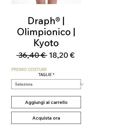
Draph® |
Olimpionico |
Kyoto
Prezzo
Prezzo
 36,40 € 
18,20 €
regolare
scontato
PROMO COSTUMI
TAGLIE
*
Aggiungi al carrello
Acquista ora