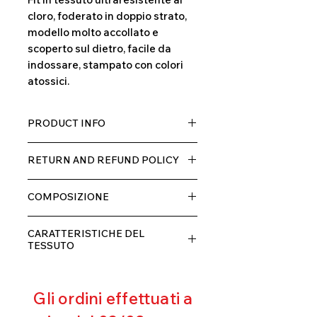
cloro, foderato in doppio strato,
modello molto accollato e
scoperto sul dietro, facile da
indossare, stampato con colori
atossici.
PRODUCT INFO
Tessuto TECH con alta percentuale
RETURN AND REFUND POLICY
di elastane, molto comodo per chi lo
indossa grazia alla sua elastcità, in
Il prodotto, può essere restituito
doppio strato con fodera.
COMPOSIZIONE
entro 10 giorni dal ricevimento,
rimborseremo il cliente, escluse le
80% POLIESTERE
spese di spedizione, non appena
CARATTERISTICHE DEL
20% ELASTANE
riceveremo la merce resa ed
TESSUTO
appurato che non sia stata usata o
Contenimento muscolare
danneggiata.
Eccellente traspirabilità
Gli ordini effettuati a
Resistente al pilling
Eccellente protezione dai raggi