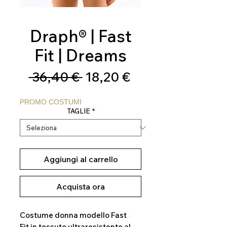
Draph® | Fast
Fit | Dreams
Prezzo
Prezzo
 36,40 € 
18,20 €
regolare
scontato
PROMO COSTUMI
TAGLIE
*
Aggiungi al carrello
Acquista ora
Costume donna modello Fast
Fit in tessuto ultraresistente al