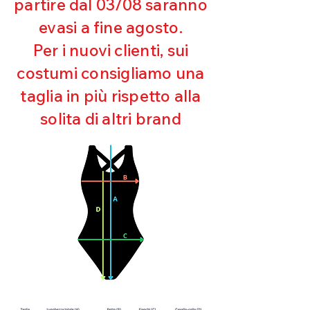
partire dal 03/08 saranno
UV
evasi a fine agosto.
Ottima copertura
Ultra cloro resistente
Per i nuovi clienti, sui
Mantenimento della forma
costumi consigliamo una
Perfetta vestibilità
Asciugatura rapida
taglia in più rispetto alla
Bielastico
solita di altri brand