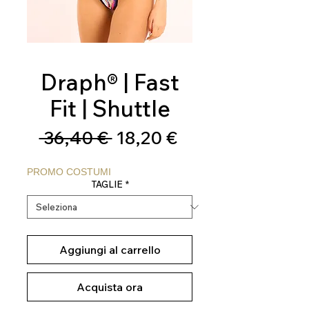
Draph® | Fast
Fit | Shuttle
Prezzo
Prezzo
 36,40 € 
18,20 €
regolare
scontato
PROMO COSTUMI
TAGLIE
*
Aggiungi al carrello
Acquista ora