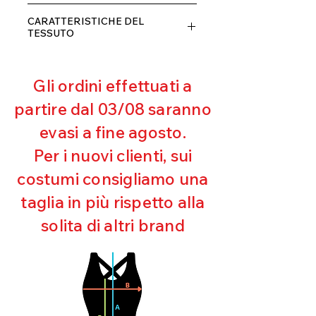
rimborseremo il cliente, escluse le
80% POLIESTERE
spese di spedizione, non appena
CARATTERISTICHE DEL
20% ELASTANE
riceveremo la merce resa ed
TESSUTO
appurato che non sia stata usata o
Contenimento muscolare
danneggiata.
Eccellente traspirabilità
Gli ordini effettuati a
Resistente al pilling
Eccellente protezione dai raggi
partire dal 03/08 saranno
UV
evasi a fine agosto.
Ottima copertura
Ultra cloro resistente
Per i nuovi clienti, sui
Mantenimento della forma
costumi consigliamo una
Perfetta vestibilità
Asciugatura rapida
taglia in più rispetto alla
Bielastico
solita di altri brand