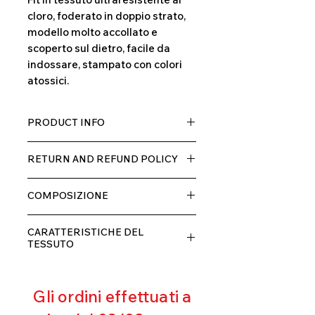
cloro, foderato in doppio strato,
modello molto accollato e
scoperto sul dietro, facile da
indossare, stampato con colori
atossici.
PRODUCT INFO
Tessuto TECH con alta percentuale
RETURN AND REFUND POLICY
di elastane, molto comodo per chi lo
indossa grazia alla sua elastcità, in
Il prodotto, può essere restituito
doppio strato con fodera.
COMPOSIZIONE
entro 10 giorni dal ricevimento,
rimborseremo il cliente, escluse le
80% POLIESTERE
spese di spedizione, non appena
CARATTERISTICHE DEL
20% ELASTANE
riceveremo la merce resa ed
TESSUTO
appurato che non sia stata usata o
Contenimento muscolare
danneggiata.
Eccellente traspirabilità
Gli ordini effettuati a
Resistente al pilling
Eccellente protezione dai raggi