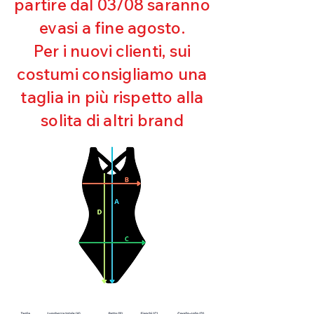
partire dal 03/08 saranno
UV
evasi a fine agosto.
Ottima copertura
Ultra cloro resistente
Per i nuovi clienti, sui
Mantenimento della forma
costumi consigliamo una
Perfetta vestibilità
Asciugatura rapida
taglia in più rispetto alla
Bielastico
solita di altri brand