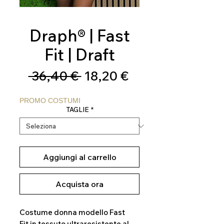
Draph® | Fast
Fit | Draft
Prezzo
Prezzo
 36,40 € 
18,20 €
regolare
scontato
PROMO COSTUMI
TAGLIE
*
Aggiungi al carrello
Acquista ora
Costume donna modello Fast
Fit in tessuto ultraresistente al