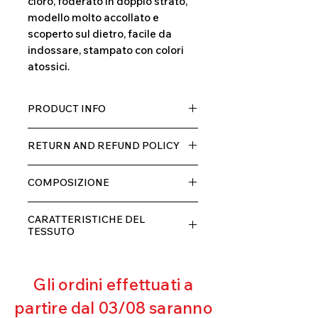
cloro, foderato in doppio strato,
modello molto accollato e
scoperto sul dietro, facile da
indossare, stampato con colori
atossici.
PRODUCT INFO
Tessuto TECH con alta percentuale
RETURN AND REFUND POLICY
di elastane, molto comodo per chi lo
indossa grazia alla sua elastcità, in
Il prodotto, può essere restituito
doppio strato con fodera.
COMPOSIZIONE
entro 10 giorni dal ricevimento,
rimborseremo il cliente, escluse le
80% POLIESTERE
spese di spedizione, non appena
CARATTERISTICHE DEL
20% ELASTANE
riceveremo la merce resa ed
TESSUTO
appurato che non sia stata usata o
Contenimento muscolare
danneggiata.
Eccellente traspirabilità
Gli ordini effettuati a
Resistente al pilling
Eccellente protezione dai raggi
partire dal 03/08 saranno
UV