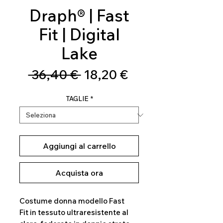
Draph® | Fast
Fit | Digital
Lake
Prezzo
Prezzo
 36,40 € 
18,20 €
regolare
scontato
TAGLIE
*
Aggiungi al carrello
Acquista ora
Costume donna modello Fast
Fit in tessuto ultraresistente al