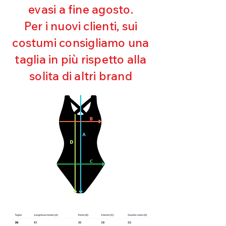
evasi a fine agosto.
Ottima copertura
Ultra cloro resistente
Per i nuovi clienti, sui
Mantenimento della forma
costumi consigliamo una
Perfetta vestibilità
Asciugatura rapida
taglia in più rispetto alla
Bielastico
solita di altri brand