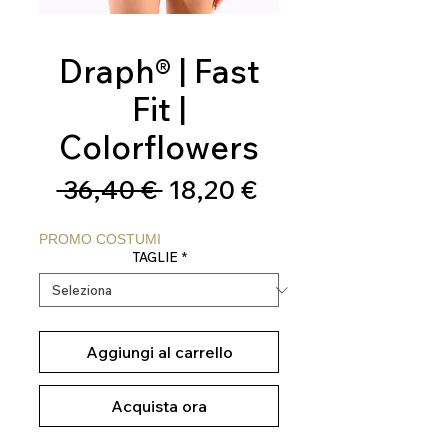
Draph® | Fast
Fit |
Colorflowers
Prezzo
Prezzo
 36,40 € 
18,20 €
regolare
scontato
PROMO COSTUMI
TAGLIE
*
Aggiungi al carrello
Acquista ora