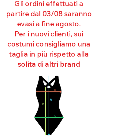
Gli ordini effettuati a
Resistente al pilling
Eccellente protezione dai raggi
partire dal 03/08 saranno
UV
evasi a fine agosto.
Ottima copertura
Ultra cloro resistente
Per i nuovi clienti, sui
Mantenimento della forma
costumi consigliamo una
Perfetta vestibilità
Asciugatura rapida
taglia in più rispetto alla
Bielastico
solita di altri brand