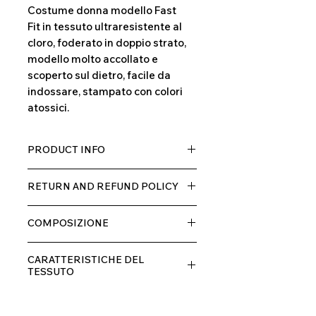
Costume donna modello Fast
Fit in tessuto ultraresistente al
cloro, foderato in doppio strato,
modello molto accollato e
scoperto sul dietro, facile da
indossare, stampato con colori
atossici.
PRODUCT INFO
Tessuto TECH con alta percentuale
RETURN AND REFUND POLICY
di elastane, molto comodo per chi lo
indossa grazia alla sua elastcità, in
Il prodotto, può essere restituito
doppio strato con fodera.
COMPOSIZIONE
entro 10 giorni dal ricevimento,
rimborseremo il cliente, escluse le
80% POLIESTERE
spese di spedizione, non appena
CARATTERISTICHE DEL
20% ELASTANE
riceveremo la merce resa ed
TESSUTO
appurato che non sia stata usata o
Contenimento muscolare
danneggiata.
Eccellente traspirabilità