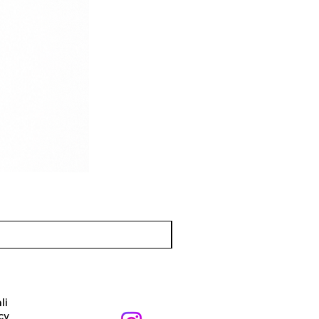
li
cy