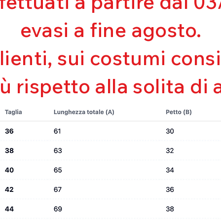
ffettuati a partire dal 
Comfort
Bielastico
evasi a fine agosto.
Dry
Fresh
Leggerezza
clienti, sui costumi con
iù rispetto alla solita di 