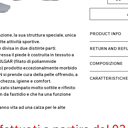
PRODUCT INFO
zione, la sua struttura speciale, unica
te attività sportive.
Tessuto Q-skin by 
 divisa in due distinte parti:
RETURN AND REFU
ressa il piede è costruita in tessuto a
Il prodotto, può esse
FULGAR (filato di poliammide
COMPOSIZIONE
ricevimento, rimbors
nto) prodotto eccezionalmente morbido
di spedizione, non 
Pedale: Poliammide 
IN si prende cura della pelle offrendo, a
ed appurato che non
CARATTERISTICHE
Gambale: Poliestere
eschezza, igiene e comfort.
zzato stampato molto sottile e rifinito
Contenimento m
on da fastidio e che ha una funzione
Eccellente traspir
Resistente al pilli
Eccellente protez
anno vita ad una calza per le alte
Cura
Mantenimento de
Perfetta vestibili