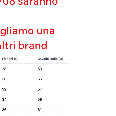
03/08 saranno
sigliamo una
altri brand