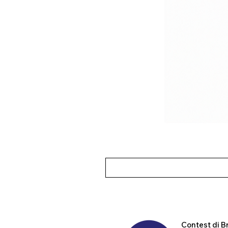
Contest
di B