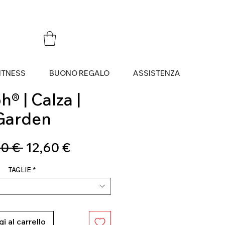
ITNESS
BUONO REGALO
ASSISTENZA
® | Calza |
Garden
Prezzo
Prezzo
0 € 
12,60 €
regolare
scontato
TAGLIE
*
i al carrello