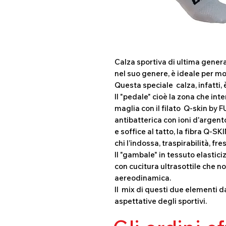
Calza sportiva di ultima genera
nel suo genere, è ideale per mol
Questa speciale calza, infatti, è
Il "pedale" cioè la zona che inte
maglia con il filato Q-skin by 
antibatterica con ioni d'arge
e soffice al tatto, la fibra Q-SK
chi l’indossa, traspirabilità, fr
Il "gambale" in tessuto elastici
con cucitura ultrasottile che n
aereodinamica.
Il mix di questi due elementi d
aspettative degli sportivi.