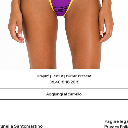
Draph® | Fast Fit | Purple Present
Vista rapida
Prezzo regolare
Prezzo scontato
36,40 €
18,20 €
Aggiungi al carrello
Pagine lega
runella Santomartino
Privacy Poli