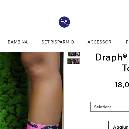
BAMBINA
SET RISPARMIO
ACCESSORI
F
Draph® |
T
 18,0
Seleziona
Aggiung