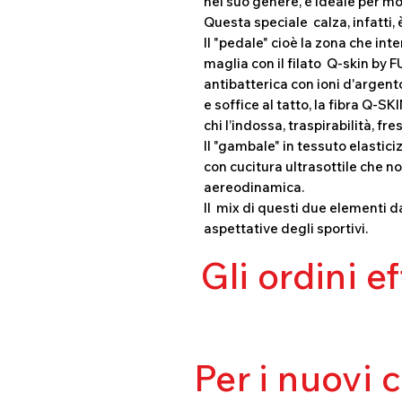
nel suo genere, è ideale per mol
Questa speciale calza, infatti, è
Il "pedale" cioè la zona che inte
maglia con il filato Q-skin by 
antibatterica con ioni d'arge
e soffice al tatto, la fibra Q-SK
chi l’indossa, traspirabilità, fr
Il "gambale" in tessuto elastici
con cucitura ultrasottile che n
aereodinamica.
Il mix di questi due elementi d
aspettative degli sportivi.
Gli ordini e
Per i nuovi 