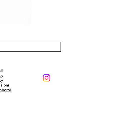
li
cy
cy
izioni
imborsi