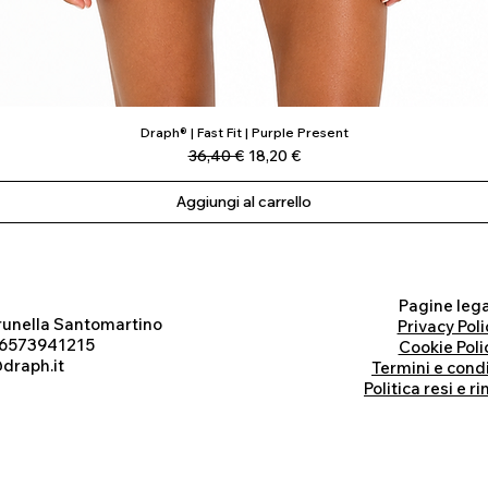
Draph® | Fast Fit | Purple Present
Vista rapida
Prezzo regolare
Prezzo scontato
36,40 €
18,20 €
Aggiungi al carrello
Pagine lega
runella Santomartino
Privacy Poli
 06573941215
Cookie Poli
draph.it
Termini e cond
Politica resi e r