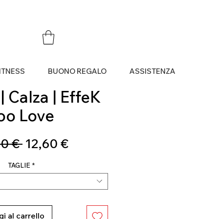
ITNESS
BUONO REGALO
ASSISTENZA
 Calza | EffeK
oo Love
Prezzo
Prezzo
0 € 
12,60 €
regolare
scontato
TAGLIE
*
i al carrello