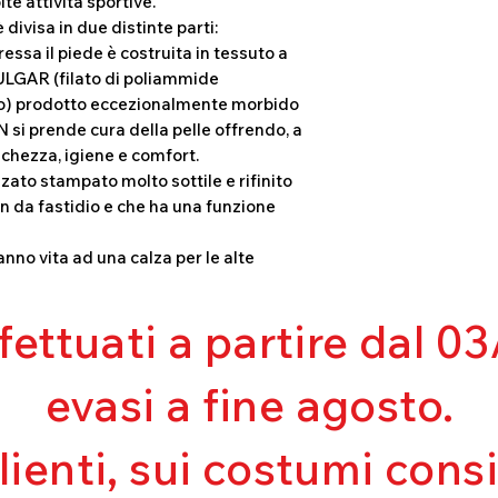
te attività sportive.
Comfort
 divisa in due distinte parti:
Bielastico
ressa il piede è costruita in tessuto a
Dry
FULGAR (filato di poliammide
Fresh
nto) prodotto eccezionalmente morbido
Leggerezza
IN si prende cura della pelle offrendo, a
eschezza, igiene e comfort.
zzato stampato molto sottile e rifinito
on da fastidio e che ha una funzione
anno vita ad una calza per le alte
ffettuati a partire dal 
evasi a fine agosto.
clienti, sui costumi con