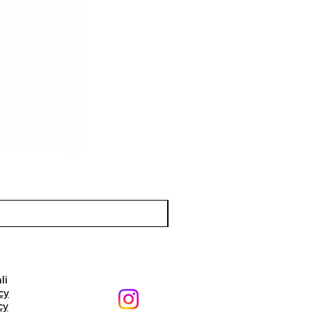
li
cy
cy