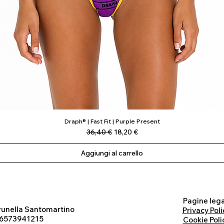
Draph® | Fast Fit | Purple Present
Vista rapida
Prezzo regolare
Prezzo scontato
36,40 €
18,20 €
Aggiungi al carrello
Pagine lega
runella Santomartino
Privacy Poli
 06573941215
Cookie Poli