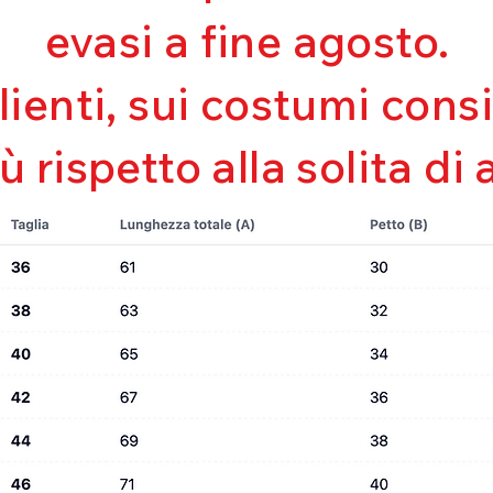
Mantenimento de
evasi a fine agosto.
Perfetta vestibili
Asciugatura rapi
Bielastico
clienti, sui costumi con
iù rispetto alla solita di 