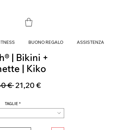
ITNESS
BUONO REGALO
ASSISTENZA
® | Bikini +
ette | Kiko
Prezzo
Prezzo
40 € 
21,20 €
regolare
scontato
TAGLIE
*