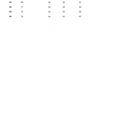
Prodotti
correlati
NUOVA COLLEZIONE
NUOVA COLLEZIONE
Draph® | Fast Fit | Purple Present
Draph® | Fast Fit | Blue P