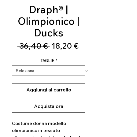
Draph® |
Olimpionico |
Ducks
Prezzo
Prezzo
 36,40 € 
18,20 €
regolare
scontato
TAGLIE
*
Aggiungi al carrello
Acquista ora
Costume donna modello
olimpionico in tessuto