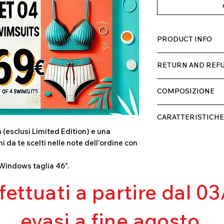
PRODUCT INFO
Tessuto TECH con al
RETURN AND REFU
comodo per chi lo ind
doppio strato con f
Il prodotto, può esse
COMPOSIZIONE
ricevimento, rimbors
di spedizione, non 
80% POLIESTERE
ed appurato che non
CARATTERISTICHE
20% ELASTANE
 (esclusi Limited Edition) e una
Contenimento m
i da te scelti nelle note dell'ordine con
Eccellente traspir
Resistente al pilli
Windows taglia 46".
Eccellente protez
Ottima copertur
ffettuati a partire dal 
Ultra cloro resist
Mantenimento de
Perfetta vestibili
evasi a fine agosto.
Asciugatura rapi