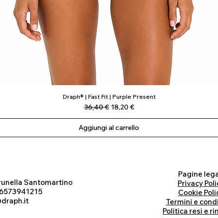
Draph® | Fast Fit | Purple Present
Vista rapida
Prezzo regolare
Prezzo scontato
36,40 €
18,20 €
Aggiungi al carrello
Pagine lega
runella Santomartino
Privacy Poli
 06573941215
Cookie Poli
draph.it
Termini e cond
Politica resi e r