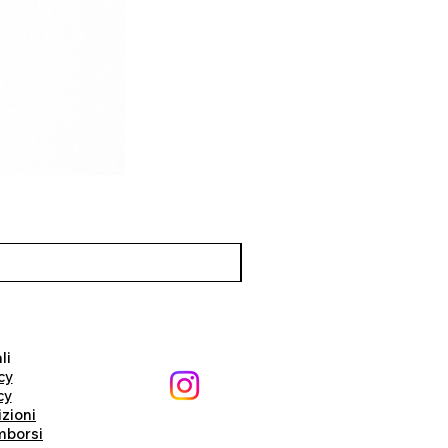
li
cy
cy
izioni
imborsi