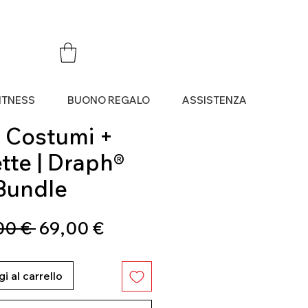
ITNESS
BUONO REGALO
ASSISTENZA
4 Costumi +
tte | Draph®
Bundle
Prezzo
Prezzo
00 € 
69,00 €
regolare
scontato
i al carrello