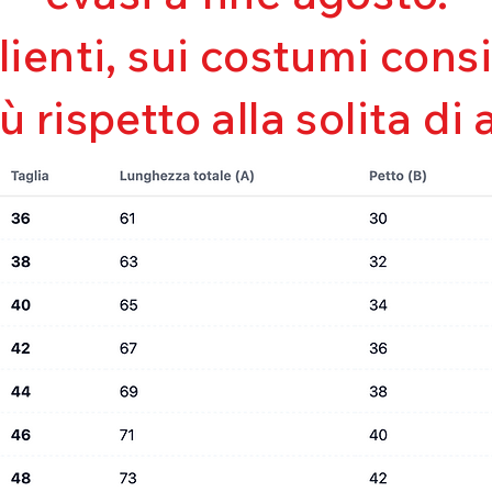
Bielastico
clienti, sui costumi con
iù rispetto alla solita di 