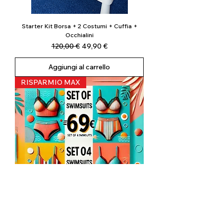
Starter Kit Borsa + 2 Costumi + Cuffia +
Occhialini
Prezzo regolare
Prezzo scontato
120,00 €
49,90 €
Aggiungi al carrello
RISPARMIO MAX
Set 4 Costumi + Pochette | Draph® Bundle