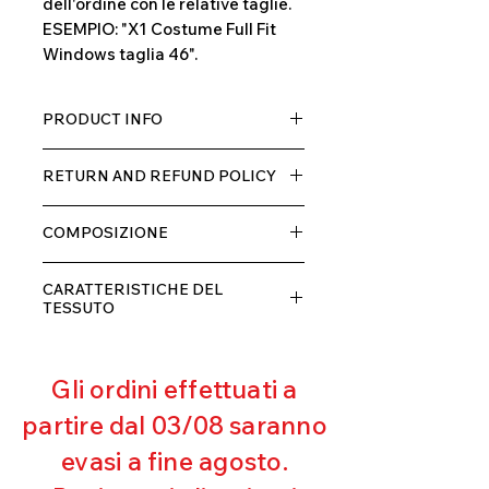
dell'ordine con le relative taglie.
ESEMPIO: "X1 Costume Full Fit
Windows taglia 46".
PRODUCT INFO
Tessuto TECH con alta percentuale
RETURN AND REFUND POLICY
di elastane, molto comodo per chi lo
indossa grazia alla sua elastcità, in
Il prodotto, può essere restituito
doppio strato con fodera.
COMPOSIZIONE
entro 10 giorni dal ricevimento,
rimborseremo il cliente, escluse le
80% POLIESTERE
spese di spedizione, non appena
CARATTERISTICHE DEL
20% ELASTANE
riceveremo la merce resa ed
TESSUTO
appurato che non sia stata usata o
Contenimento muscolare
danneggiata.
Eccellente traspirabilità
Gli ordini effettuati a
Resistente al pilling
Eccellente protezione dai raggi
partire dal 03/08 saranno
UV
evasi a fine agosto.
Ottima copertura
Ultra cloro resistente