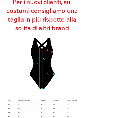
Per i nuovi clienti, sui
Mantenimento della forma
costumi consigliamo una
Perfetta vestibilità
Asciugatura rapida
taglia in più rispetto alla
Bielastico
solita di altri brand