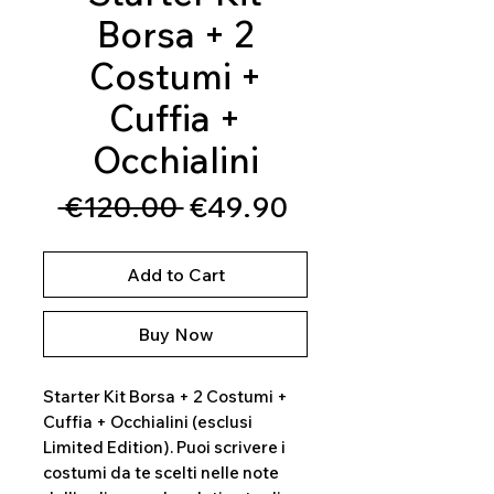
Borsa + 2
Costumi +
Cuffia +
Occhialini
Regular
Sale
 €120.00 
€49.90
Price
Price
Add to Cart
Buy Now
Starter Kit Borsa + 2 Costumi +
Cuffia + Occhialini (esclusi
Limited Edition). Puoi scrivere i
costumi da te scelti nelle note