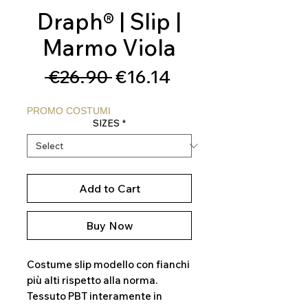
Draph® | Slip |
Marmo Viola
Regular
Sale
 €26.90 
€16.14
Price
Price
PROMO COSTUMI
SIZES
*
Add to Cart
Buy Now
Costume slip modello con fianchi
più alti rispetto alla norma.
Tessuto PBT interamente in