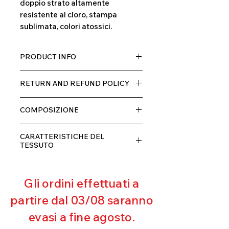
doppio strato altamente
resistente al cloro, stampa
sublimata, colori atossici.
PRODUCT INFO
Tessuto TECH con alta percentuale
RETURN AND REFUND POLICY
di elastane, molto comodo per chi lo
indossa grazia alla sua elastcità, in
Il prodotto, può essere restituito
doppio strato con fodera.
COMPOSIZIONE
entro 10 giorni dal ricevimento,
rimborseremo il cliente, escluse le
80% POLIESTERE
spese di spedizione, non appena
CARATTERISTICHE DEL
20% ELASTANE
riceveremo la merce resa ed
TESSUTO
appurato che non sia stata usata o
Contenimento muscolare
danneggiata.
Eccellente traspirabilità
Gli ordini effettuati a
Resistente al pilling
Eccellente protezione dai raggi
partire dal 03/08 saranno
UV
evasi a fine agosto.
Ottima copertura
Ultra cloro resistente