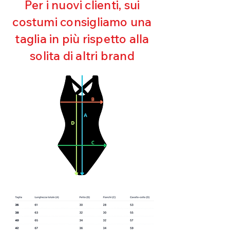
Per i nuovi clienti, sui
Mantenimento della forma
costumi consigliamo una
Perfetta vestibilità
Asciugatura rapida
taglia in più rispetto alla
Bielastico
solita di altri brand