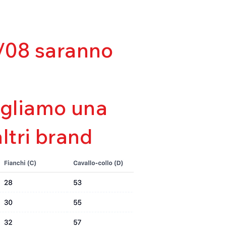
lla forma
tà
da
03/08 saranno
sigliamo una
altri brand