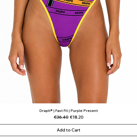
Draph® | Fast Fit | Purple Present
Quick View
Regular Price
Sale Price
€36.40
€18.20
Add to Cart