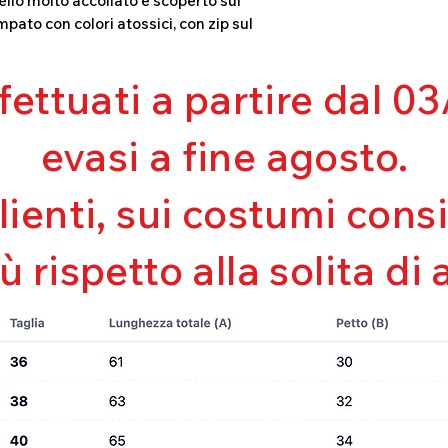
llo molto accollato e scoperto sul
Mantenimento de
mpato con colori atossici, con zip sul
Perfetta vestibili
Asciugatura rapi
Bielastico
ffettuati a partire dal 
evasi a fine agosto.
clienti, sui costumi con
iù rispetto alla solita di 