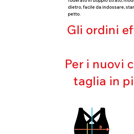
foderato in doppio strato, mode
dietro, facile da indossare, sta
petto.
Gli ordini e
Per i nuovi 
taglia in p