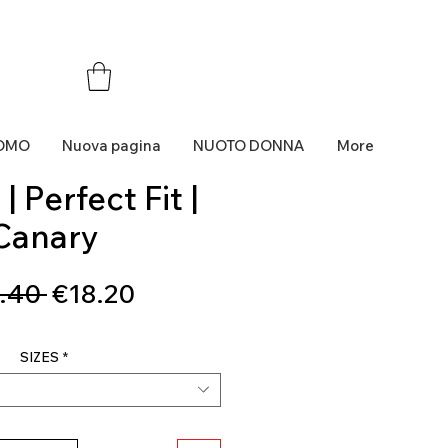
OMO
Nuova pagina
NUOTO DONNA
More
| Perfect Fit |
Canary
Regular
Sale
.40 
€18.20
Price
Price
SIZES
*