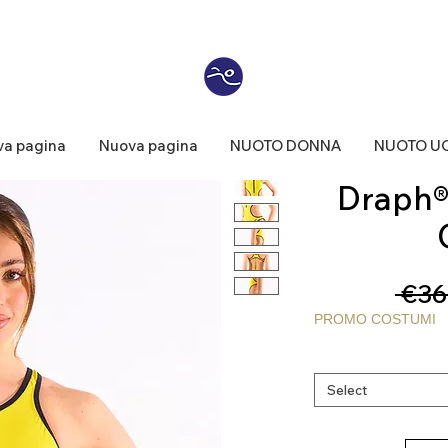
a pagina
Nuova pagina
NUOTO DONNA
NUOTO U
Draph® 
 €36
PROMO COSTUMI
Select