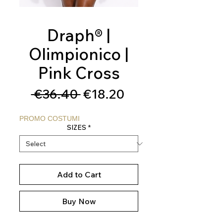
Draph® |
Olimpionico |
Pink Cross
Regular
Sale
 €36.40 
€18.20
Price
Price
PROMO COSTUMI
SIZES
*
Add to Cart
Buy Now