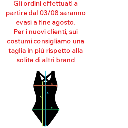
Gli ordini effettuati a
Resistente al pilling
Eccellente protezione dai raggi
partire dal 03/08 saranno
UV
evasi a fine agosto.
Ottima copertura
Ultra cloro resistente
Per i nuovi clienti, sui
Mantenimento della forma
costumi consigliamo una
Perfetta vestibilità
Asciugatura rapida
taglia in più rispetto alla
Bielastico
solita di altri brand