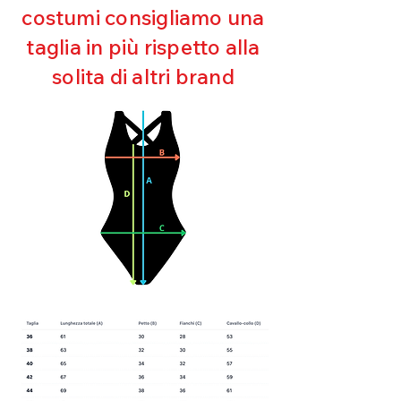
costumi consigliamo una
Perfetta vestibilità
Asciugatura rapida
taglia in più rispetto alla
Bielastico
solita di altri brand