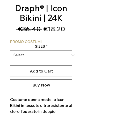
Draph® | Icon
Bikini | 24K
Regular
Sale
 €36.40 
€18.20
Price
Price
PROMO COSTUMI
SIZES
*
Add to Cart
Buy Now
Costume donna modello Icon
Bikini in tessuto ultraresistente al
cloro, foderato in doppio