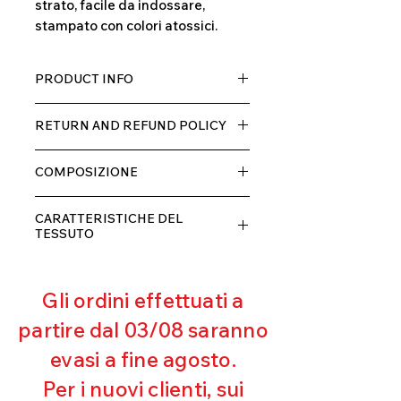
strato, facile da indossare,
stampato con colori atossici.
PRODUCT INFO
Tessuto TECH con alta percentuale
RETURN AND REFUND POLICY
di elastane, molto comodo per chi lo
indossa grazia alla sua elastcità, in
Il prodotto, può essere restituito
doppio strato con fodera.
COMPOSIZIONE
entro 10 giorni dal ricevimento,
rimborseremo il cliente, escluse le
80% POLIESTERE
spese di spedizione, non appena
CARATTERISTICHE DEL
20% ELASTANE
riceveremo la merce resa ed
TESSUTO
appurato che non sia stata usata o
Contenimento muscolare
danneggiata.
Eccellente traspirabilità
Gli ordini effettuati a
Resistente al pilling
Eccellente protezione dai raggi
partire dal 03/08 saranno
UV
evasi a fine agosto.
Ottima copertura
Ultra cloro resistente
Per i nuovi clienti, sui
Mantenimento della forma